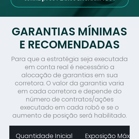
GARANTIAS MÍNIMAS
E RECOMENDADAS
Para que a estratégia seja executada
em conta real é necessário a
alocação de garantias em sua
corretora. O valor da garantia varia
em cada corretora e depende do
número de contratos/ações
executado em cada robô e se o
aumento de posição será habilitado.
Quantidade Inicial
Exposição Máxim