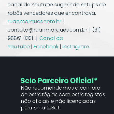
canal de Youtube sugerindo setups de
robôs vencedores que encontrava.
ruanmarques.com.br
|
contato@ruanmarques.com.br | (31)
98861-1331 |
Canal do
YouTube
|
Facebook
|
Instagram
Não recomendamos a compra
de estratégias com estrategistas
não oficiais e não licenciadas
pela SmarttBot.