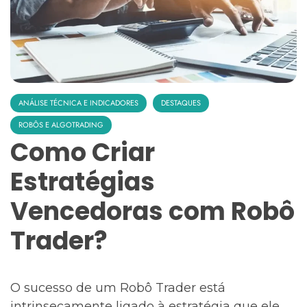
ANÁLISE TÉCNICA E INDICADORES
DESTAQUES
ROBÔS E ALGOTRADING
Como Criar
Estratégias
Vencedoras com Robô
Trader?
O sucesso de um Robô Trader está
intrinsecamente ligado à estratégia que ele