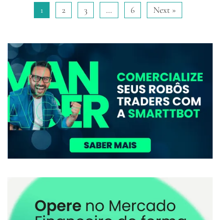
1
2
3
…
6
Next »