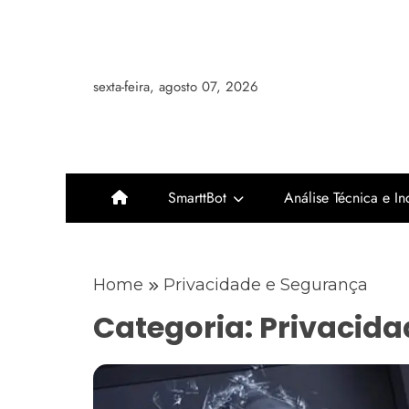
Skip
to
content
sexta-feira, agosto 07, 2026
SmarttBot
Análise Técnica e I
Home
Privacidade e Segurança
Categoria:
Privacida