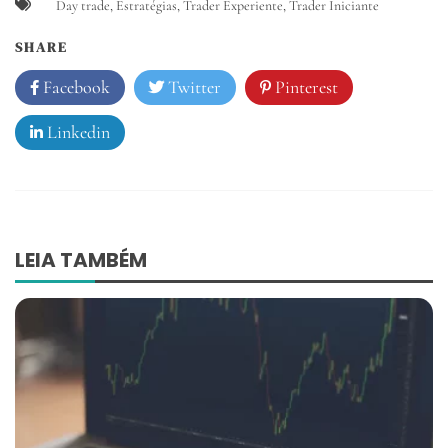
Day trade
,
Estratégias
,
Trader Experiente
,
Trader Iniciante
SHARE
Facebook
Twitter
Pinterest
Linkedin
Navegação
LEIA TAMBÉM
de
Post