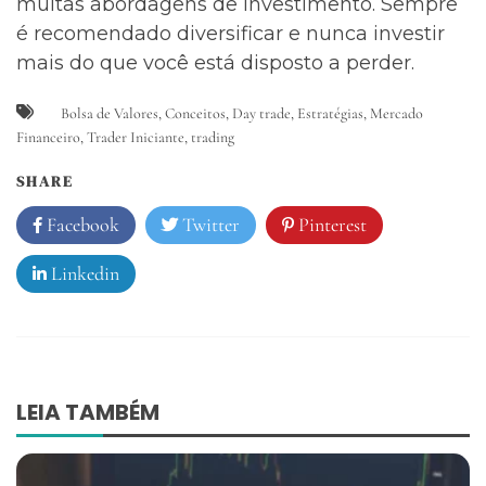
muitas abordagens de investimento. Sempre
é recomendado diversificar e nunca investir
mais do que você está disposto a perder.
Bolsa de Valores
,
Conceitos
,
Day trade
,
Estratégias
,
Mercado
Financeiro
,
Trader Iniciante
,
trading
SHARE
Facebook
Twitter
Pinterest
Linkedin
Navegação
LEIA TAMBÉM
de
Post