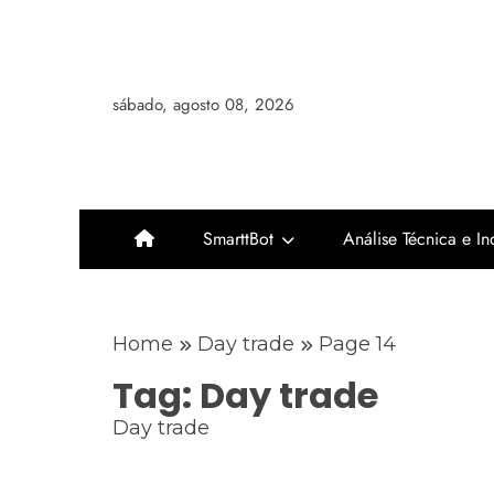
Skip
to
content
sábado, agosto 08, 2026
SmarttBot
Análise Técnica e I
Home
Day trade
Page 14
Tag:
Day trade
Day trade