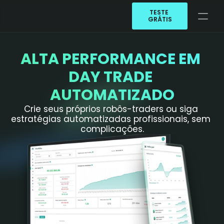
TESTE 
GRÁTIS
Planos
ALTA PERFORMANCE EM 
Estratégias
DAY TRADE 
Ajuda
AUTOMATIZADO
Login
Crie seus próprios robôs-traders ou siga 
estratégias automatizadas profissionais, sem 
TESTE GRÁTIS
complicações.