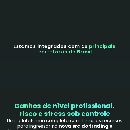
2mi
+2 milhões de mini contratos negociados 
na B3
Todos os meses
10X
+10X mais chances de obter resultados 
positivos no day trade* 
*Estudo FGV 2020
Estamos integrados com as 
principais 
COMECE AGORA
corretoras do Brasil
Ganhos de nível profissional, 
risco e stress sob controle
Uma plataforma completa com todos os recursos 
para ingressar na 
nova era do trading e 