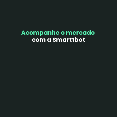
COMECE AGORA
Acompanhe o mercado
com a Smarttbot
Dezenas de conteúdos exclusivos que irão te 
ajudar na sua jornada de day trader.