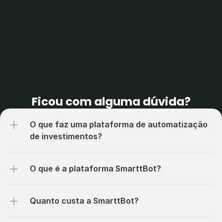
+
0
Mi
+
0
K
MINICONTRATOS 
ROBÔS RODANDO 
NEGOCIADOS POR 
SIMULTANEAMENTE
MÊS
COMECE AGORA
Ficou com alguma dúvida?​​
O que faz uma plataforma de automatização 
de investimentos?
O que é a plataforma SmarttBot?
Quanto custa a SmarttBot?