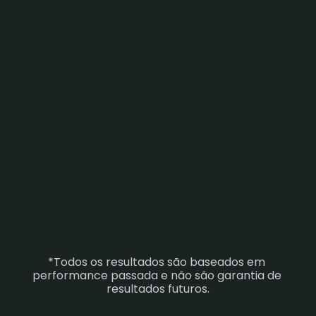
PORTFOLIO
Negocie com múltiplos robôs e 
diversifique seu day trade 
automatizado em uma só 
plataforma.
CALCULADORA 
DE IR
*Todos os resultados são baseados em 
performance passada e não são garantia de 
Acompanhe sua carteira, 
resultados futuros.
gerencie DARFs e fique em dia 
com a Receita Federal em 