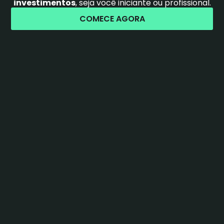
investimentos
, seja você iniciante ou profissional.
COMECE AGORA
ESTRATÉGIAS 
VENCEDORAS
Escolha entre milhares de 