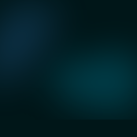
Eleve seus ganhos para 
o próximo nível
Potencialize em mais de 10x
sua taxa de sucesso