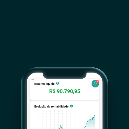
compartilhe landing pages com dados 
prontos para suas divulgações
BACKTESTING EM MASSA
Realize diversos backtests de uma só vez e 
acelere a criação de robôs vencedores
INDICADORES PRONTOS
Parametrize estratégias do seu jeito com 
indicadores consagrados: médias móveis, 
macd, bollinger, HiLo, price action, fibonacci e 
muito mais
CONHEÇA NOSSOS PLANOS PRO